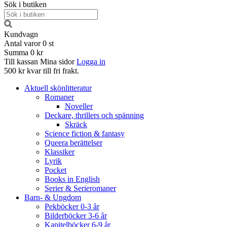
Sök i butiken
Kundvagn
Antal varor
0
st
Summa
0 kr
Till kassan
Mina sidor
Logga in
500 kr kvar till fri frakt.
Aktuell skönlitteratur
Romaner
Noveller
Deckare, thrillers och spänning
Skräck
Science fiction & fantasy
Queera berättelser
Klassiker
Lyrik
Pocket
Books in English
Serier & Serieromaner
Barn- & Ungdom
Pekböcker 0-3 år
Bilderböcker 3-6 år
Kapitelböcker 6-9 år