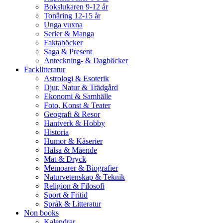
Bokslukaren 9-12 år
Tonåring 12-15 år
Unga vuxna
Serier & Manga
Faktaböcker
Saga & Present
Anteckning- & Dagböcker
Facklitteratur
Astrologi & Esoterik
Djur, Natur & Trädgård
Ekonomi & Samhälle
Foto, Konst & Teater
Geografi & Resor
Hantverk & Hobby
Historia
Humor & Kåserier
Hälsa & Mående
Mat & Dryck
Memoarer & Biografier
Naturvetenskap & Teknik
Religion & Filosofi
Sport & Fritid
Språk & Litteratur
Non books
Kalendrar