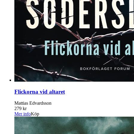
Flickorna vid altaret
Mattias Edvardsson
279 kr
Mer info
Köp