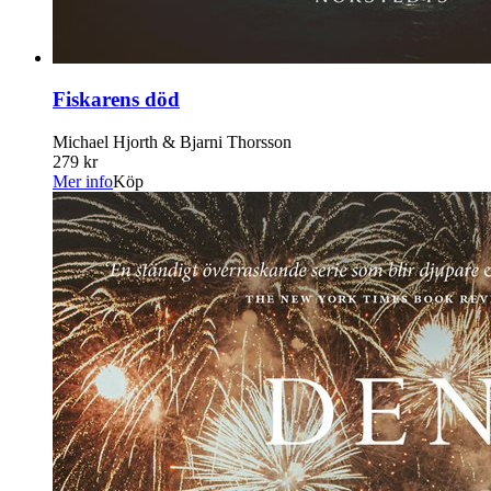
Fiskarens död
Michael Hjorth & Bjarni Thorsson
279 kr
Mer info
Köp