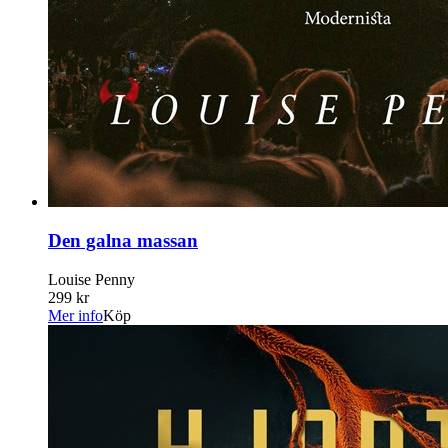
Den galna massan
Louise Penny
299 kr
Mer info
Köp