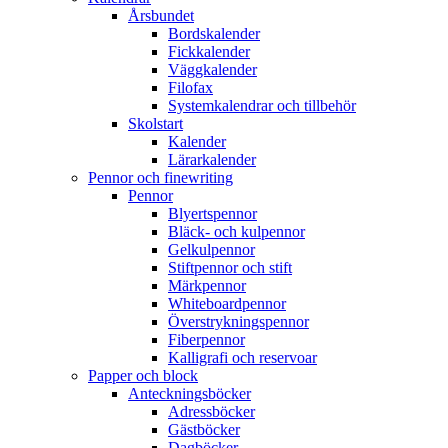
Årsbundet
Bordskalender
Fickkalender
Väggkalender
Filofax
Systemkalendrar och tillbehör
Skolstart
Kalender
Lärarkalender
Pennor och finewriting
Pennor
Blyertspennor
Bläck- och kulpennor
Gelkulpennor
Stiftpennor och stift
Märkpennor
Whiteboardpennor
Överstrykningspennor
Fiberpennor
Kalligrafi och reservoar
Papper och block
Anteckningsböcker
Adressböcker
Gästböcker
Dagböcker