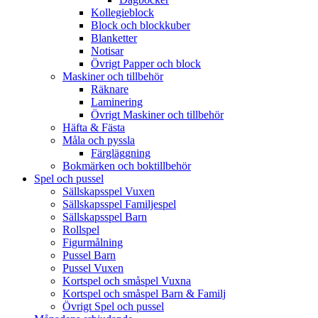
Kollegieblock
Block och blockkuber
Blanketter
Notisar
Övrigt Papper och block
Maskiner och tillbehör
Räknare
Laminering
Övrigt Maskiner och tillbehör
Häfta & Fästa
Måla och pyssla
Färgläggning
Bokmärken och boktillbehör
Spel och pussel
Sällskapsspel Vuxen
Sällskapsspel Familjespel
Sällskapsspel Barn
Rollspel
Figurmålning
Pussel Barn
Pussel Vuxen
Kortspel och småspel Vuxna
Kortspel och småspel Barn & Familj
Övrigt Spel och pussel