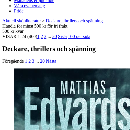
Månadens erbjudande
Våra evenemang
Pride
Aktuell skönlitteratur
>
Deckare, thrillers och spänning
Handla för minst 500 kr för fri frakt.
500 kr kvar
VISAR
1-24
(460)
1
2
3
...
20
Sista
100 per sida
Deckare, thrillers och spänning
Föregående
1
2
3
...
20
Nästa