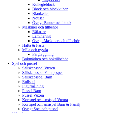
Kollegieblock
Block och blockkuber
Blanketter
Notisar
Övrigt Papper och block
Maskiner och tillbehör
Räknare
Laminering
Övrigt Maskiner och tillbehör
Häfta & Fästa
Måla och pyssla
Färgläggning
Bokmärken och boktillbehör
Spel och pussel
Sällskapsspel Vuxen
Sällskapsspel Familjespel
Sällskapsspel Barn
Rollspel
Figurmålning
Pussel Barn
Pussel Vuxen
Kortspel och småspel Vuxna
Kortspel och småspel Barn & Familj
Övrigt Spel och pussel