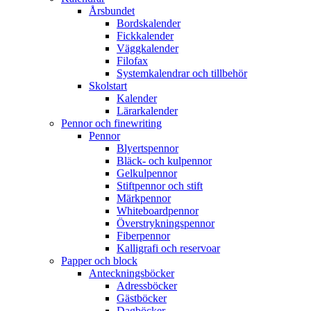
Årsbundet
Bordskalender
Fickkalender
Väggkalender
Filofax
Systemkalendrar och tillbehör
Skolstart
Kalender
Lärarkalender
Pennor och finewriting
Pennor
Blyertspennor
Bläck- och kulpennor
Gelkulpennor
Stiftpennor och stift
Märkpennor
Whiteboardpennor
Överstrykningspennor
Fiberpennor
Kalligrafi och reservoar
Papper och block
Anteckningsböcker
Adressböcker
Gästböcker
Dagböcker