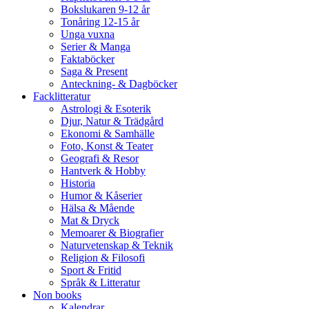
Bokslukaren 9-12 år
Tonåring 12-15 år
Unga vuxna
Serier & Manga
Faktaböcker
Saga & Present
Anteckning- & Dagböcker
Facklitteratur
Astrologi & Esoterik
Djur, Natur & Trädgård
Ekonomi & Samhälle
Foto, Konst & Teater
Geografi & Resor
Hantverk & Hobby
Historia
Humor & Kåserier
Hälsa & Mående
Mat & Dryck
Memoarer & Biografier
Naturvetenskap & Teknik
Religion & Filosofi
Sport & Fritid
Språk & Litteratur
Non books
Kalendrar