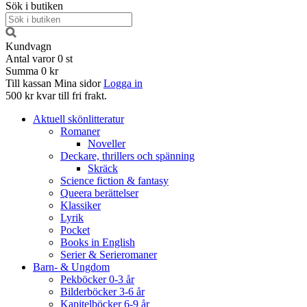
Sök i butiken
Kundvagn
Antal varor
0
st
Summa
0 kr
Till kassan
Mina sidor
Logga in
500 kr kvar till fri frakt.
Aktuell skönlitteratur
Romaner
Noveller
Deckare, thrillers och spänning
Skräck
Science fiction & fantasy
Queera berättelser
Klassiker
Lyrik
Pocket
Books in English
Serier & Serieromaner
Barn- & Ungdom
Pekböcker 0-3 år
Bilderböcker 3-6 år
Kapitelböcker 6-9 år