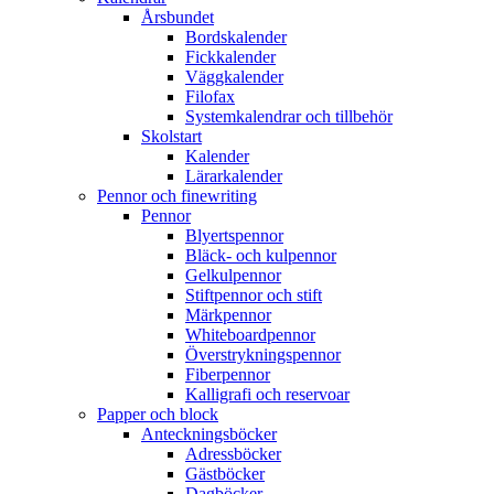
Årsbundet
Bordskalender
Fickkalender
Väggkalender
Filofax
Systemkalendrar och tillbehör
Skolstart
Kalender
Lärarkalender
Pennor och finewriting
Pennor
Blyertspennor
Bläck- och kulpennor
Gelkulpennor
Stiftpennor och stift
Märkpennor
Whiteboardpennor
Överstrykningspennor
Fiberpennor
Kalligrafi och reservoar
Papper och block
Anteckningsböcker
Adressböcker
Gästböcker
Dagböcker