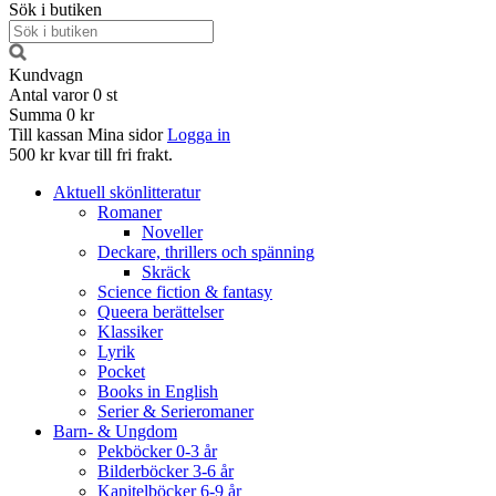
Sök i butiken
Kundvagn
Antal varor
0
st
Summa
0 kr
Till kassan
Mina sidor
Logga in
500 kr kvar till fri frakt.
Aktuell skönlitteratur
Romaner
Noveller
Deckare, thrillers och spänning
Skräck
Science fiction & fantasy
Queera berättelser
Klassiker
Lyrik
Pocket
Books in English
Serier & Serieromaner
Barn- & Ungdom
Pekböcker 0-3 år
Bilderböcker 3-6 år
Kapitelböcker 6-9 år