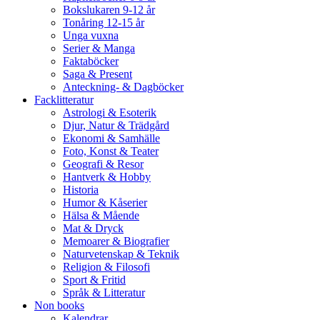
Bokslukaren 9-12 år
Tonåring 12-15 år
Unga vuxna
Serier & Manga
Faktaböcker
Saga & Present
Anteckning- & Dagböcker
Facklitteratur
Astrologi & Esoterik
Djur, Natur & Trädgård
Ekonomi & Samhälle
Foto, Konst & Teater
Geografi & Resor
Hantverk & Hobby
Historia
Humor & Kåserier
Hälsa & Mående
Mat & Dryck
Memoarer & Biografier
Naturvetenskap & Teknik
Religion & Filosofi
Sport & Fritid
Språk & Litteratur
Non books
Kalendrar