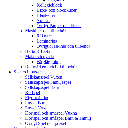
Kollegieblock
Block och blockkuber
Blanketter
Notisar
Övrigt Papper och block
Maskiner och tillbehör
Räknare
Laminering
Övrigt Maskiner och tillbehör
Häfta & Fästa
Måla och pyssla
Färgläggning
Bokmärken och boktillbehör
Spel och pussel
Sällskapsspel Vuxen
Sällskapsspel Familjespel
Sällskapsspel Barn
Rollspel
Figurmålning
Pussel Barn
Pussel Vuxen
Kortspel och småspel Vuxna
Kortspel och småspel Barn & Familj
Övrigt Spel och pussel