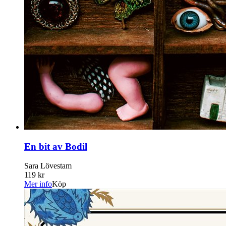
En bit av Bodil
Sara Lövestam
119 kr
Mer info
Köp