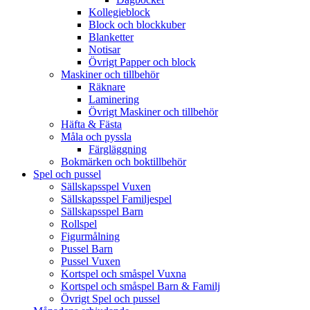
Kollegieblock
Block och blockkuber
Blanketter
Notisar
Övrigt Papper och block
Maskiner och tillbehör
Räknare
Laminering
Övrigt Maskiner och tillbehör
Häfta & Fästa
Måla och pyssla
Färgläggning
Bokmärken och boktillbehör
Spel och pussel
Sällskapsspel Vuxen
Sällskapsspel Familjespel
Sällskapsspel Barn
Rollspel
Figurmålning
Pussel Barn
Pussel Vuxen
Kortspel och småspel Vuxna
Kortspel och småspel Barn & Familj
Övrigt Spel och pussel