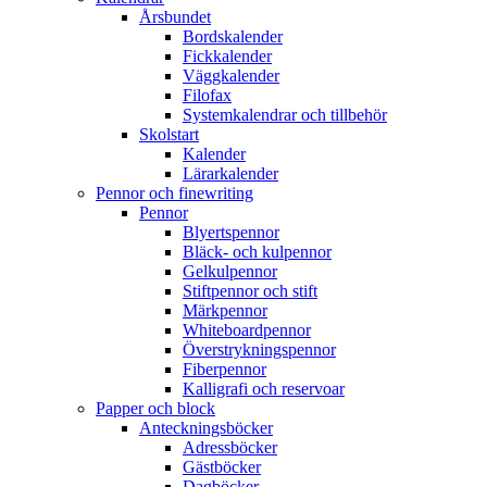
Årsbundet
Bordskalender
Fickkalender
Väggkalender
Filofax
Systemkalendrar och tillbehör
Skolstart
Kalender
Lärarkalender
Pennor och finewriting
Pennor
Blyertspennor
Bläck- och kulpennor
Gelkulpennor
Stiftpennor och stift
Märkpennor
Whiteboardpennor
Överstrykningspennor
Fiberpennor
Kalligrafi och reservoar
Papper och block
Anteckningsböcker
Adressböcker
Gästböcker
Dagböcker