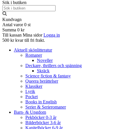
Sök i butiken
Kundvagn
Antal varor
0
st
Summa
0 kr
Till kassan
Mina sidor
Logga in
500 kr kvar till fri frakt.
Aktuell skönlitteratur
Romaner
Noveller
Deckare, thrillers och spänning
Skräck
Science fiction & fantasy
Queera berättelser
Klassiker
Lyrik
Pocket
Books in English
Serier & Serieromaner
Barn- & Ungdom
Pekböcker 0-3 år
Bilderböcker 3-6 år
Kapitelböcker 6-9 år