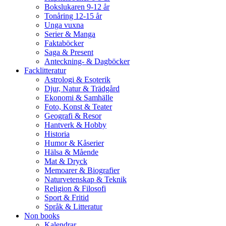
Bokslukaren 9-12 år
Tonåring 12-15 år
Unga vuxna
Serier & Manga
Faktaböcker
Saga & Present
Anteckning- & Dagböcker
Facklitteratur
Astrologi & Esoterik
Djur, Natur & Trädgård
Ekonomi & Samhälle
Foto, Konst & Teater
Geografi & Resor
Hantverk & Hobby
Historia
Humor & Kåserier
Hälsa & Mående
Mat & Dryck
Memoarer & Biografier
Naturvetenskap & Teknik
Religion & Filosofi
Sport & Fritid
Språk & Litteratur
Non books
Kalendrar