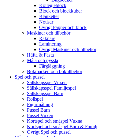
Kollegieblock
Block och blockkuber
Blanketter
Notisar
Övrigt Papper och block
Maskiner och tillbehör
Räknare
Laminering
Övrigt Maskiner och tillbehör
Häfta & Fästa
Måla och pyssla
Färgläggning
Bokmärken och boktillbehör
Spel och pussel
Sällskapsspel Vuxen
Sällskapsspel Familjespel
Sällskapsspel Barn
Rollspel
Figurmålning
Pussel Barn
Pussel Vuxen
Kortspel och småspel Vuxna
Kortspel och småspel Barn & Familj
Övrigt Spel och pussel