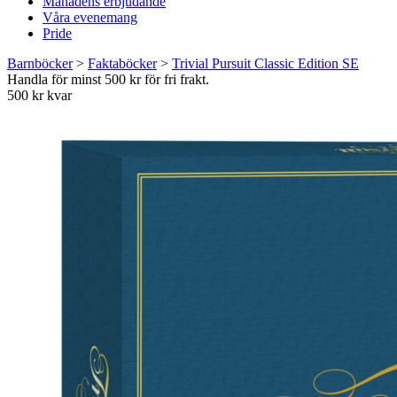
Månadens erbjudande
Våra evenemang
Pride
Barnböcker
>
Faktaböcker
>
Trivial Pursuit Classic Edition SE
Handla för minst 500 kr för fri frakt.
500 kr kvar