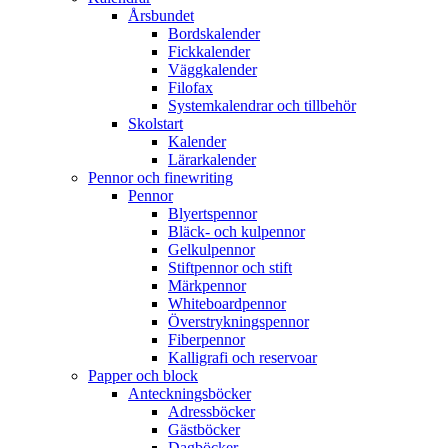
Årsbundet
Bordskalender
Fickkalender
Väggkalender
Filofax
Systemkalendrar och tillbehör
Skolstart
Kalender
Lärarkalender
Pennor och finewriting
Pennor
Blyertspennor
Bläck- och kulpennor
Gelkulpennor
Stiftpennor och stift
Märkpennor
Whiteboardpennor
Överstrykningspennor
Fiberpennor
Kalligrafi och reservoar
Papper och block
Anteckningsböcker
Adressböcker
Gästböcker
Dagböcker